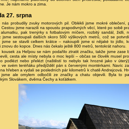
me. Je nám mokro a zima.
da 27. srpna
 nás probudily zvuky motorových pil. Oblékli jsme mokré oblečení, 
. Cestou jsme narazili na spoustu prapodivných věcí, které po sobě 
 alumatku, pak trenýrky s fotbalovým míčem, rozbitý sandál, židli,
 jsme sestoupali dalších skoro 500 výškových metrů, což se potvrdi
jsme se stavili celkem krátce – nakoupili jsme si nějaké to jídlo, k
li znovu do kopce. Dnes nás čekalo ještě 800 metrů, tentokrát nahoru.
 kousek za Heľpou se nám podařilo ztratit značku, takže jsme zase by
evili, cesta ale místy nebyla o moc lepší – občas se člověk musel p
o podlézt nebo přelézt (naštěstí to nebylo tak hrozné jako v úte
e ve svém teréňáku předjížděl pán s červenými montérkami. Navíc za
na hřeben a vydali se posledních pár kilometrů k chatě Andrejcová. Hr
í jsme ale omylem odbočili ze značky a chatu objevili. Byla to 
lským Slovákem, dvěma Čechy a koťátkem.