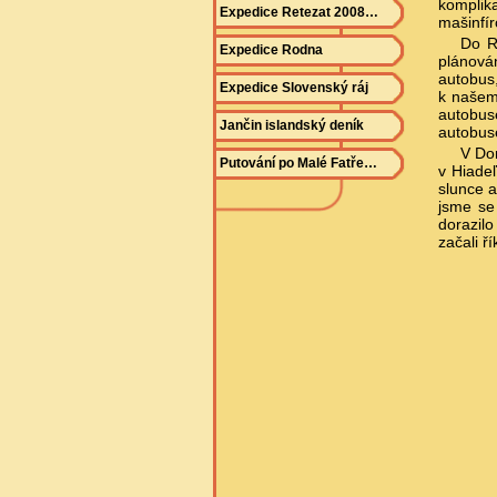
komplika
Expedice Retezat 2008…
mašinfír
Do R
Expedice Rodna
plánová
autobus,
Expedice Slovenský ráj
k našemu
autobuse
Jančin islandský deník
autobuse
V Don
Putování po Malé Fatře…
v Hiadeľ
slunce a
jsme se
dorazil
začali ř