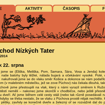
E
AKTIVITY
ČASOPIS
F
chod Nízkých Tater
 2014
k 22. srpna
i jsme se (Eliška, Meliška, Pom, Samara, Sára, Vosa a Jenda) kol
, naše batohy byly těžké, nálada bujará a očekávání vysoké. Poté, c
 nakufrovali jsme se do vlaku směr Košice a dokonce se nám podařilo
em (v malebném městečku, jež se zove Púchov) nás čekala dlouhá, takř
chově jsme přestoupili na vlak, který s námi vyrazil směrem k Ru
štěstí neměli – nakonec jsme skončili v chodbičce, nebo ještě přesně
u dveří. Ač jsme během celé cesty stáli (nebo tak různě posedávali 
 kdyby se třeba nestalo, že se vlaku z Púchova prostě nějak nechtělo. K
ší pěšky, zavřely se konečně dveře a železný oř se rozvážně dal do 