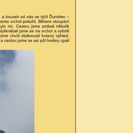
m a kousek od nás se tyčil Ďumbier –
 tento vrchol pokořit. Během stoupání
ylo nic. Cestou jsme potkali několik
škrábali jsme se na vrchol a vyfotili
me chvíli obdivovali krásný výhled,
, a cestou jsme se asi půl hodiny cpali