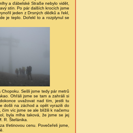
 mlhy a ďábelské Straße nebylo vidět,
avý stín. Po pár dalších krocích jsme
vynořil jeden z Drsných dědků a řekl,
je teplo. Dořekl to a rozplynul se
na Chopoku. Sešli jsme tedy pár metrů
kao. Ohřáli jsme se tam a zahráli si
okonce uvažovat nad tím, jestli tu
hle došli na záchod a opět vyrazili do
, čím víc jsme se ale blížili k načemu
ol, byla mlha taková, že jsme se jej
M. R. Štefánika.
a třetinovou cenu. Povečeřeli jsme,
ě.