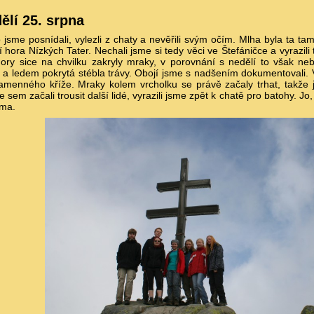
ělí 25. srpna
jsme posnídali, vylezli z chaty a nevěřili svým očím. Mlha byla ta ta
 hora Nízkých Tater. Nechali jsme si tedy věci ve Štefáničce a vyrazili
ory sice na chvilku zakryly mraky, v porovnání s nedělí to však neb
a ledem pokrytá stébla trávy. Obojí jsme s nadšením dokumentovali. Vy
amenného kříže. Mraky kolem vrcholku se právě začaly trhat, takže js
e sem začali trousit další lidé, vyrazili jsme zpět k chatě pro batohy. Jo
ma.