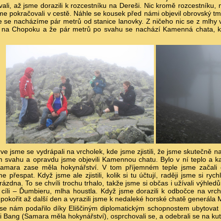
ali, až jsme dorazili k rozcestníku na Dereši. Nic kromě rozcestníku,
me pokračovali v cestě. Náhle se kousek před námi objevil obrovský tm
, že se nacházíme pár metrů od stanice lanovky. Z ničeho nic se z mlhy 
 na Chopoku a že pár metrů po svahu se nachází Kamenná chata, kde 
ve jsme se vydrápali na vrcholek, kde jsme zjistili, že jsme skutečně 
m svahu a opravdu jsme objevili Kamennou chatu. Bylo v ní teplo a ka
amara zase měla hokynářství. V tom příjemném teple jsme začali d
 přespat. Když jsme ale zjistili, kolik si tu účtují, raději jsme si ryc
rázdna. To se chvíli trochu trhalo, takže jsme si občas i užívali výhledů
cíli – Ďumbieru, mlha houstla. Když jsme dorazili k odbočce na vrch
 pokořit až další den a vyrazili jsme k nedaleké horské chatě generála 
se nám podařilo díky Eliščiným diplomatickým schopnostem ubytovat z
si Bang (Samara měla hokynářství), osprchovali se, a odebrali se na kut