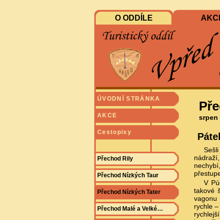
O ODDÍLE
AKC
ÚVODNÍ STRÁNKA
Pře
AKCE
srpen
Cestopisy
Páte
Sešl
nádraží
Přechod Rily
nechybí,
přestup
Přechod Nízkých Taur
V Pú
takové 
Přechod Nízkých Tater
vagonu 
rychle –
Přechod Malé a Velké…
rychlej