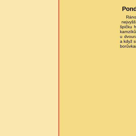
Pond
Ráno 
nejvyšší
špičku h
kamzíků 
u dvour
a když s
borůvka