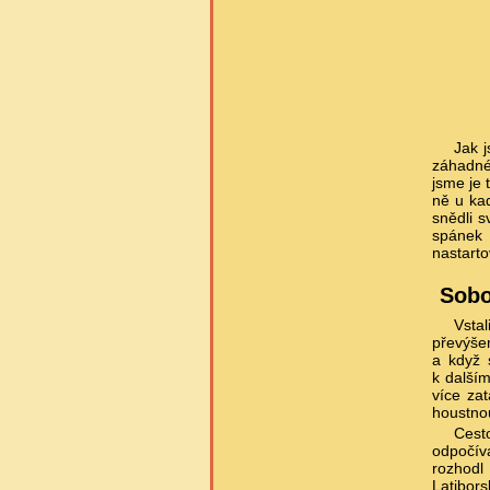
Jak 
záhadné
jsme je 
ně u kad
snědli s
spánek 
nastarto
Sobo
Vstal
převýše
a když 
k další
více zat
houstno
Cesto
odpočív
rozhodl 
Latibors