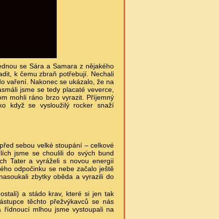
ajednou se Sára a Samara z nějakého
it, k čemu zbraň potřebují. Nechali
 do vaření. Nakonec se ukázalo, že na
asmáli jsme se tedy placaté veverce,
om mohli ráno brzo vyrazit. Příjemný
ko když se vysloužilý rocker snaží
i před sebou velké stoupání – celkové
ích jsme se choulili do svých bund
h Tater a vyráželi s novou energií
ého odpočinku se nebe začalo ještě
nasoukali zbytky oběda a vyrazili do
stali) a stádo krav, které si jen tak
 zástupce těchto přežvýkavců se nás
 a řídnoucí mlhou jsme vystoupali na