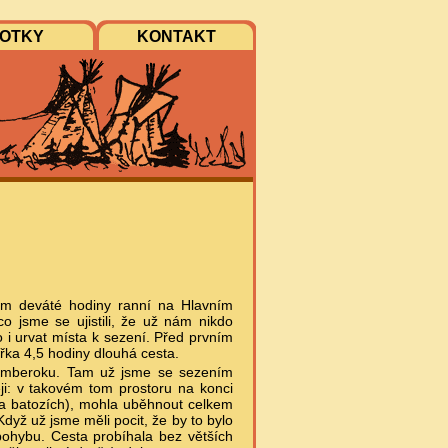
OTKY
KONTAKT
em deváté hodiny ranní na Hlavním
o jsme se ujistili, že už nám nikdo
 i urvat místa k sezení. Před prvním
ka 4,5 hodiny dlouhá cesta.
žomberoku. Tam už jsme se sezením
ji: v takovém tom prostoru na konci
na batozích), mohla uběhnout celkem
dyž už jsme měli pocit, že by to bylo
pohybu. Cesta probíhala bez větších