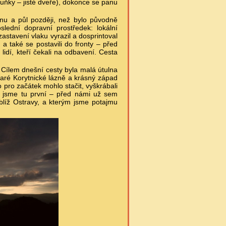
uňky – jisté dveře), dokonce se panu
inu a půl později, než bylo původně
lední dopravní prostředek: lokální
stavení vlaku vyrazil a dosprintoval
a také se postavili do fronty – před
lidí, kteří čekali na odbavení. Cesta
. Cílem dnešní cesty byla malá útulna
taré Korytnické lázně a krásný západ
o pro začátek mohlo stačit, vyškrábali
i jsme tu první – před námi už sem
blíž Ostravy, a kterým jsme potajmu