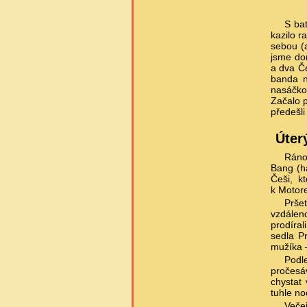
S ba
kazilo r
sebou (a
jsme dor
a dva Če
banda n
nasáčkov
Začalo p
předešli
Úter
Ráno 
Bang (há
Češi, k
k Motores
Prše
vzdáleno
prodíral
sedla Pr
mužíka –
Podl
pročesá
chystat 
tuhle no
Veče