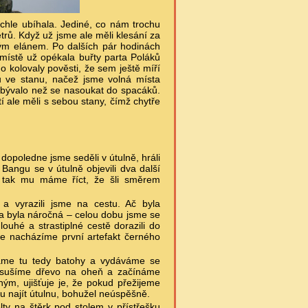
chle ubíhala. Jediné, co nám trochu
trů. Když už jsme ale měli klesání za
ovým elánem. Po dalších pár hodinách
 místě už opékala buřty parta Poláků
o kolovaly pověsti, že sem ještě míří
u ve stanu, načež jsme volná místa
ezbývalo než se nasoukat do spacáků.
stí ale měli s sebou stany, čímž chytře
dopoledne jsme seděli v útulně, hráli
Bangu se v útulně objevili dva další
, tak mu máme říct, že šli směrem
 a vyrazili jsme na cestu. Ač byla
 a byla náročná – celou dobu jsme se
ouhé a strastiplné cestě dorazili do
ole nacházíme první artefakt černého
áme tu tedy batohy a vydáváme se
či sušíme dřevo na oheň a začínáme
ným, ujišťuje je, že pokud přežijeme
u najít útulnu, bohužel neúspěšně.
ty na štěrk pod stolem v přístřešku