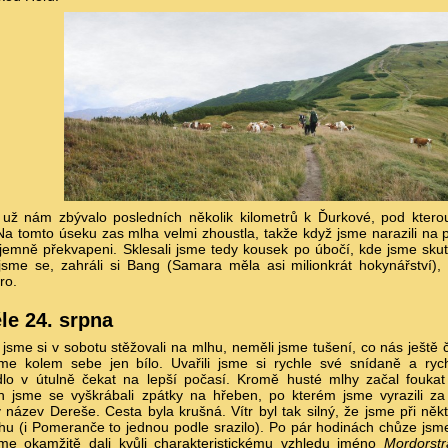
 už nám zbývalo posledních několik kilometrů k Ďurkové, pod ktero
Na tomto úseku zas mlha velmi zhoustla, takže když jsme narazili na p
jemně překvapeni. Sklesali jsme tedy kousek po úbočí, kde jsme skut
 jsme se, zahráli si Bang (Samara měla asi milionkrát hokynářství),
ro.
le 24. srpna
jsme si v sobotu stěžovali na mlhu, neměli jsme tušení, co nás ještě č
jsme kolem sebe jen bílo. Uvařili jsme si rychle své snídaně a ryc
lo v útulně čekat na lepší počasí. Kromě husté mlhy začal foukat 
h jsme se vyškrábali zpátky na hřeben, po kterém jsme vyrazili za 
název Dereše. Cesta byla krušná. Vítr byl tak silný, že jsme při ně
u (i Pomeranče to jednou podle srazilo). Po pár hodinách chůze jsme
sme okamžitě dali kvůli charakteristickému vzhledu jméno
Mordorst