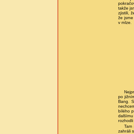
pokračov
takže js
zjistili
že jsme
v mlze.
Nejpr
po jižní
Bang. S
nechceme
bílého p
dalšímu 
rozhodli
Tam 
zahráli 