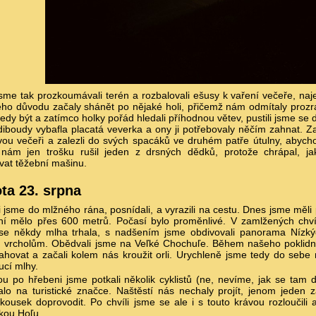
jsme tak prozkoumávali terén a rozbalovali ešusy k vaření večeře, n
ho důvodu začaly shánět po nějaké holi, přičemž nám odmítaly prozrad
tedy být a zatímco holky pořád hledali příhodnou větev, pustili jsme se
iboudy vybafla placatá veverka a ony ji potřebovaly něčím zahnat. Z
vou večeři a zalezli do svých spacáků ve druhém patře útulny, abych
nám jen trošku rušil jeden z drsných dědků, protože chrápal, ja
vat těžební mašinu.
ta 23. srpna
i jsme do mlžného rána, posnídali, a vyrazili na cestu. Dnes jsme měl
ní mělo přes 600 metrů. Počasí bylo proměnlivé. V zamlžených chvíl
se někdy mlha trhala, s nadšením jsme obdivovali panorama Nízkýc
m vrcholům. Obědvali jsme na Veľké Chochuľe. Během našeho poklidn
ahovat a začali kolem nás kroužit orli. Urychleně jsme tedy do sebe 
ucí mlhy.
u po hřebeni jsme potkali několik cyklistů (ne, nevíme, jak se tam do
alo na turistické značce. Naštěstí nás nechaly projít, jenom jeden
kousek doprovodit. Po chvíli jsme se ale i s touto krávou rozloučili
kou Hoľu.