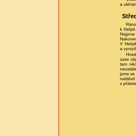
a uléhá
Stře
Ráno
k Heľpě
Nejprve
Nakonec
V Heľpě 
a vyrazi
Hned
zase obj
tam něc
neustál
jsme se 
naštěst
s přáte