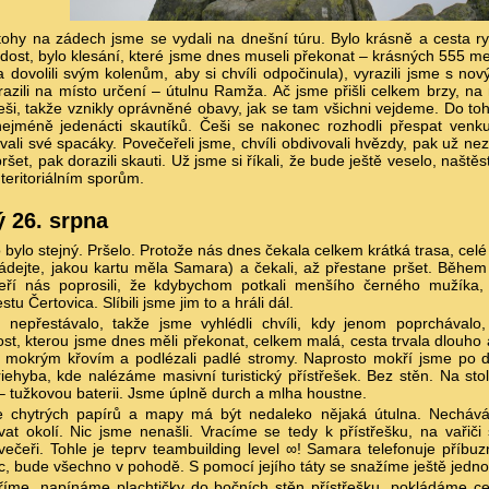
tohy na zádech jsme se vydali na dnešní túru. Bylo krásně a cesta ry
adost, bylo klesání, které jsme dnes museli překonat – krásných 555 me
 dovolili svým kolenům, aby si chvíli odpočinula), vyrazili jsme s n
azili na místo určení – útulnu Ramža. Ač jsme přišli celkem brzy, na
ši, takže vznikly oprávněné obavy, jak se tam všichni vejdeme. Do toh
ejméně jedenácti skautíků. Češi se nakonec rozhodli přespat venk
ali své spacáky. Povečeřeli jsme, chvíli obdivovali hvězdy, pak už n
ršet, pak dorazili skauti. Už jsme si říkali, že bude ještě veselo, naště
 teritoriálním sporům.
ý 26. srpna
bylo stejný. Pršelo. Protože nás dnes čekala celkem krátká trasa, celé 
dejte, jakou kartu měla Samara) a čekali, až přestane pršet. Během 
teří nás poprosili, že kdybychom potkali menšího černého mužíka
tu Čertovica. Slíbili jsme jim to a hráli dál.
t nepřestávalo, takže jsme vyhlédli chvíli, kdy jenom poprchávalo,
st, kterou jsme dnes měli překonat, celkem malá, cesta trvala dlouho
i mokrým křovím a podlézali padlé stromy. Naprosto mokří jsme po dl
iehyba, kde nalézáme masivní turistický přístřešek. Bez stěn. Na st
 tužkovou baterii. Jsme úplně durch a mlha houstne.
e chytrých papírů a mapy má být nedaleko nějaká útulna. Necháv
vat okolí. Nic jsme nenašli. Vracíme se tedy k přístřešku, na vaři
večeři. Tohle je teprv teambuilding level ∞! Samara telefonuje příbuz
c, bude všechno v pohodě. S pomocí jejího táty se snažíme ještě jedno
říme, napínáme plachtičky do bočních stěn přístřešku, pokládáme cel