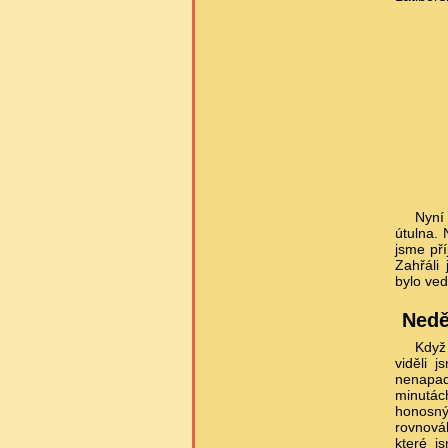
Nyní
útulna. 
jsme pří
Zahřáli
bylo ved
Nedě
Když 
viděli 
nenapad
minutác
honosný 
rovnováh
které j