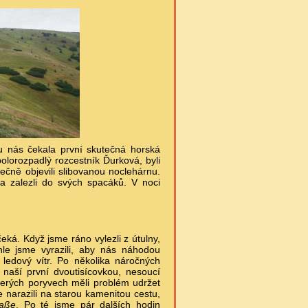
u nás čekala první skutečná horská
olorozpadlý rozcestník Ďurková, byli
ečně objevili slibovanou noclehárnu.
 a zalezli do svých spacáků. V noci
eká. Když jsme ráno vylezli z útulny,
hle jsme vyrazili, aby nás náhodou
ledový vítr. Po několika náročných
naší první dvoutisícovkou, nesoucí
kterých poryvech měli problém udržet
 narazili na starou kamenitou cestu,
raße
. Po té jsme pár dalších hodin