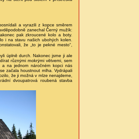
posnídali a vyrazili z kopce směrem
pravděpodobně zanechal Černý mužík:
 nakonec pak zkroucené kolo a boty.
lo i na stavu našich ubohých kolen.
onstatovali, že „to je pekné mesto“,
li úplně durch. Nakonec jsme ji ale
rodírat různými mokrými větvemi, sem
rý) a na jednom náročném kopci nás
se začala houstnout mlha. Vydrápali
ozilo, že ji možná v mlze nenajdeme,
parádní dvoupatrová roubená stavba